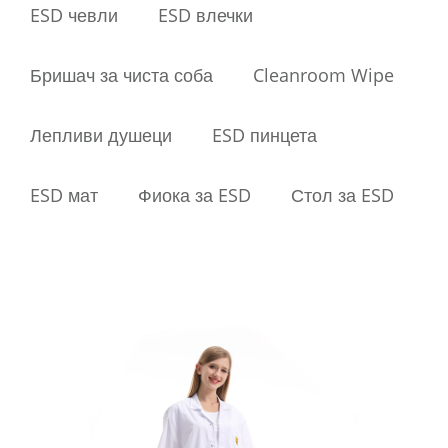
ESD чевли
ESD влечки
Бришач за чиста соба
Cleanroom Wipe
Лепливи душеци
ESD пинцета
ESD мат
Фиока за ESD
Стол за ESD