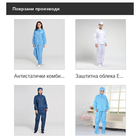
Поврзани производи
Антистатички комбинезон за чистење
Заштитна облека ESD Smock