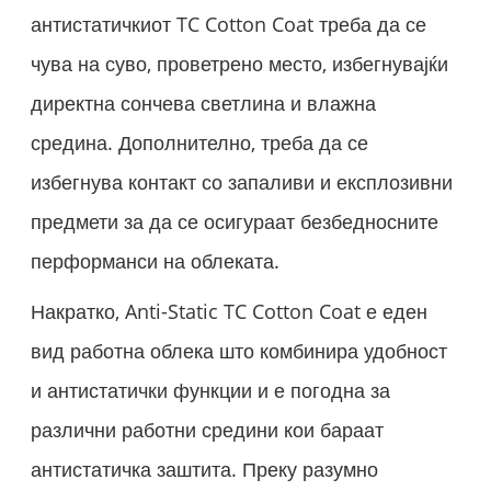
антистатичкиот TC Cotton Coat треба да се
чува на суво, проветрено место, избегнувајќи
директна сончева светлина и влажна
средина. Дополнително, треба да се
избегнува контакт со запаливи и експлозивни
предмети за да се осигураат безбедносните
перформанси на облеката.
Накратко, Anti-Static TC Cotton Coat е еден
вид работна облека што комбинира удобност
и антистатички функции и е погодна за
различни работни средини кои бараат
антистатичка заштита. Преку разумно