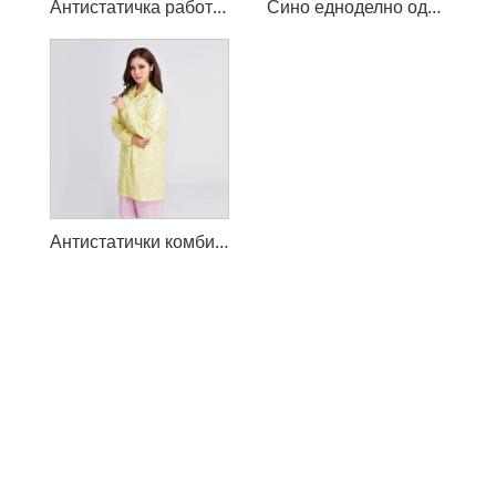
Антистатичка работна облека Cleanroom
Сино едноделно одело Антистатичка облека
Антистатички комбинезони Чиста облека