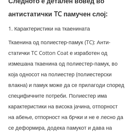
Следното е детален вовед во
антистатички TC памучен слој:
1. Карактеристики на ткаенината
Ткаенина од полиестер-памук (TC): Анти-
статички TC Cotton Coat е изработен од
измешана ткаенина од полиестер-памук, во
која односот на полиестер (полиестерски
влакна) и памук може да се прилагоди според
специфичните потреби. Полиестер има
карактеристики на висока јачина, отпорност
на абење, отпорност на брчки и не е лесно да
се деформира, додека памукот и дава на