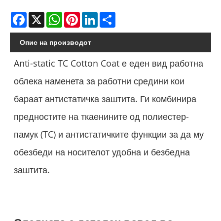
Facebook
X
WhatsApp
Pinterest
LinkedIn
Share
Опис на производот
Anti-static TC Cotton Coat е еден вид работна
облека наменета за работни средини кои
бараат антистатичка заштита. Ги комбинира
предностите на ткаенините од полиестер-
памук (TC) и антистатичките функции за да му
обезбеди на носителот удобна и безбедна
заштита.