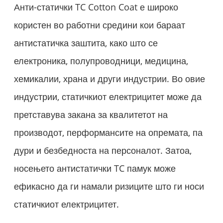
Анти-статички TC Cotton Coat е широко
користен во работни средини кои бараат
антистатичка заштита, како што се
електроника, полупроводници, медицина,
хемикалии, храна и други индустрии. Во овие
индустрии, статичкиот електрицитет може да
претставува закана за квалитетот на
производот, перформансите на опремата, па
дури и безбедноста на персоналот. Затоа,
носењето антистатички TC памук може
ефикасно да ги намали ризиците што ги носи
статичкиот електрицитет.