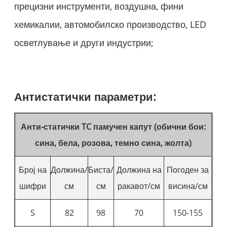
прецизни инструменти, воздушна, фини
хемикалии, автомобилско производство, LED
осветлување и други индустрии;
Антистатички параметри:
Анти-статички TC памучен капут (обични бои:
сина, бела, розова, темно сина, жолта)
Број на
Должина/
Биста/
Должина на
Погоден за
шифри
см
см
ракавот/см
висина/см
S
82
98
70
150-155