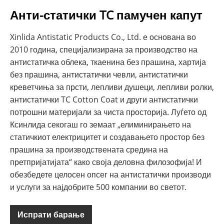
Анти-статички TC памучен капут
Xinlida Antistatic Products Co., Ltd. е основана во
2010 година, специјализирана за производство на
антистатичка облека, ткаенина без прашина, хартија
без прашина, антистатички чевли, антистатички
креветчиња за прсти, лепливи душеци, лепливи ролки,
антистатички TC Cotton Coat и други антистатички
потрошни материјали за чиста просторија. Луѓето од
Ксинлида секогаш го земаат „елиминирањето на
статичкиот електрицитет и создавањето простор без
прашина за производствената средина на
претпријатијата“ како своја деловна филозофија! И
обезбедете целосен опсег на антистатички производи
и услуги за најдобрите 500 компании во светот.
Испрати барање