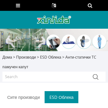
Дома
>
Производи
>
ESD Облека
> Анти-статички TC
памучен капут
Сите производи
ESD Облека