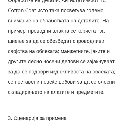
Обработка на детали: Антистатичкиот TC
Cotton Coat исто така посветува големо
внимание на обработката на деталите. На
пример, проводни влакна се користат за
шиење за да се обезбедат спроводливи
својства на облеката; манжетните, јаките и
другите лесно носени делови се зајакнуваат
за да се подобри издржливоста на облеката;
се поставени повеќе џебови за да се олесни
складирањето на алатите и предметите.
3. Сценарија за примена