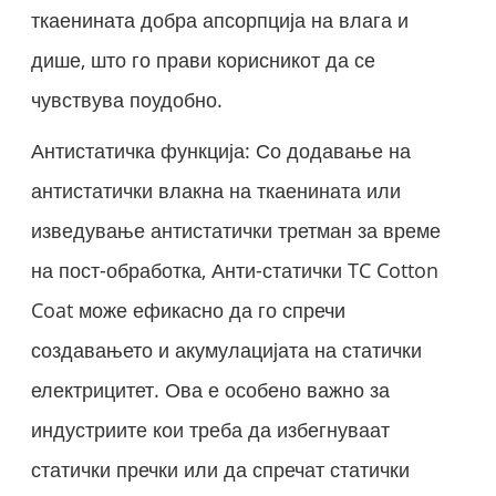
ткаенината добра апсорпција на влага и
дише, што го прави корисникот да се
чувствува поудобно.
Антистатичка функција: Со додавање на
антистатички влакна на ткаенината или
изведување антистатички третман за време
на пост-обработка, Анти-статички TC Cotton
Coat може ефикасно да го спречи
создавањето и акумулацијата на статички
електрицитет. Ова е особено важно за
индустриите кои треба да избегнуваат
статички пречки или да спречат статички