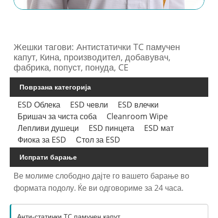
Жешки тагови: Антистатички TC памучен
капут, Кина, производител, добавувач,
фабрика, попуст, понуда, CE
Поврзана категорија
ESD Облека
ESD чевли
ESD влечки
Бришач за чиста соба
Cleanroom Wipe
Лепливи душеци
ESD пинцета
ESD мат
Фиока за ESD
Стол за ESD
Испрати барање
Ве молиме слободно дајте го вашето барање во
формата подолу. Ќе ви одговориме за 24 часа.