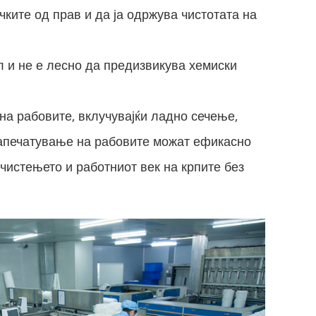
ките од прав и да ја одржува чистотата на
л и не е лесно да предизвикува хемиски
на рабовите, вклучувајќи ладно сечење,
запечатување на рабовите можат ефикасно
чистењето и работниот век на крпите без