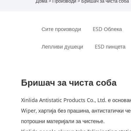
Дома
>
Производи
> Бришач за чиста соба
Сите производи
ESD Облека
Лепливи душеци
ESD пинцета
Бришач за чиста соба
Xinlida Antistatic Products Co., Ltd. е осн
Wiper, хартија без прашина, антистатички ч
потрошни материјали за чистење.