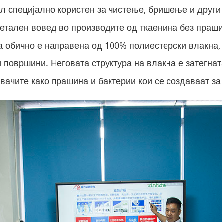
л специјално користен за чистење, бришење и други
етален вовед во производите од ткаенина без праши
 обично е направена од 100% полиестерски влакна, 
површини. Неговата структура на влакна е затегната
вачите како прашина и бактерии кои се создаваат за