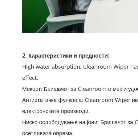
2. Карактеристики и предности:
High water absorption: Cleanroom Wiper has 
effect.
Мекост: Бришачот за Cleanroom е мек и удо
Антистатичка функција: Cleanroom Wiper има
електронските производи.
Ниско ослободување на јони: Бришачот за 
осетливата опрема.