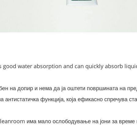
good water absorption and can quickly absorb liquid 
бен на допир и нема да ја оштети површината на пре
 антистатичка функција, која ефикасно спречува ста
Cleanroom има мало ослободување на јони за време 