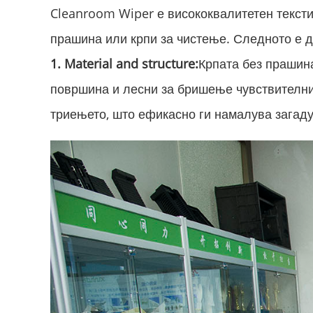
Cleanroom Wiper е висококвалитетен тексти
прашина или крпи за чистење. Следното е д
1. Material and structure:
Крпата без прашина
површина и лесни за бришење чувствителни 
триењето, што ефикасно ги намалува загаду