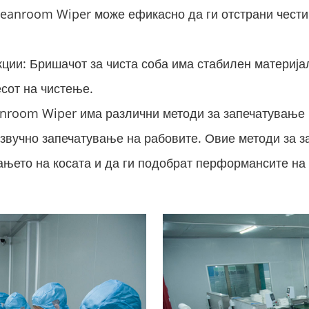
eanroom Wiper може ефикасно да ги отстрани честич
кции: Бришачот за чиста соба има стабилен материја
есот на чистење.
anroom Wiper има различни методи за запечатување 
азвучно запечатување на рабовите. Овие методи за 
ањето на косата и да ги подобрат перформансите на 