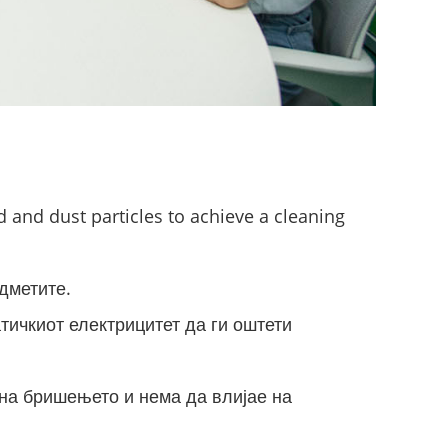
and dust particles to achieve a cleaning
дметите.
тичкиот електрицитет да ги оштети
на бришењето и нема да влијае на