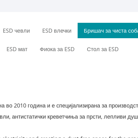
ESD чевли
ESD влечки
Бришач за чиста соб
ESD мат
Фиока за ESD
Стол за ESD
ована во 2010 година и е специјализирана за производ
евли, антистатички креветчиња за прсти, лепливи ду