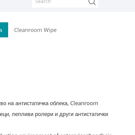
а
Cleanroom Wipe
ство на антистатичка облека, Cleanroom
шеци, лепливи ролери и други антистатички