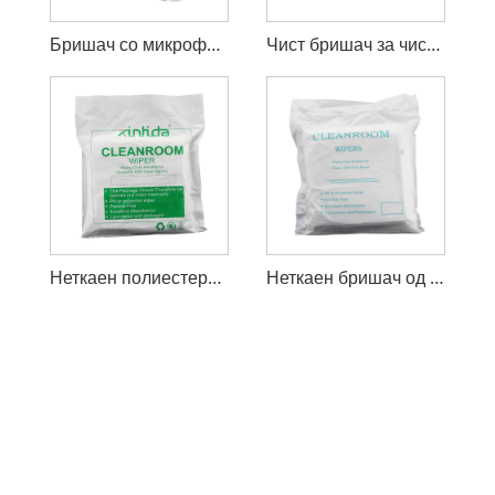
Бришач со микрофибер Cleanroom
Чист бришач за чиста соба сто проценти полиестер
Неткаен полиестерски бришачи 6x6 Cleanroom
Неткаен бришач од сто проценти од полиестер