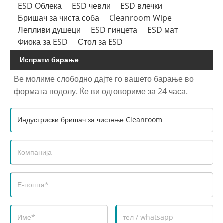
ESD Облека
ESD чевли
ESD влечки
Бришач за чиста соба
Cleanroom Wipe
Лепливи душеци
ESD пинцета
ESD мат
Фиока за ESD
Стол за ESD
Испрати барање
Ве молиме слободно дајте го вашето барање во
формата подолу. Ќе ви одговориме за 24 часа.