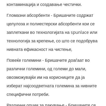
контаминација и создавање честички.
Гломазни абсорбенти - Бришачите содржат
целулоза и полиестерски абсорбенти кои се
заплеткани во технологијата на spunlace или
технологија за крепење, со што се подобрува
нивната ефикасност на чистење,
Повеќе големини - Бришачите доаѓаат во
различни големини, од големи до мали,
овозможувајќи им на корисниците да ја
изберат најсоодветната големина за нивните
специфични потреби.
Различни опции за пакување - Бришачите се