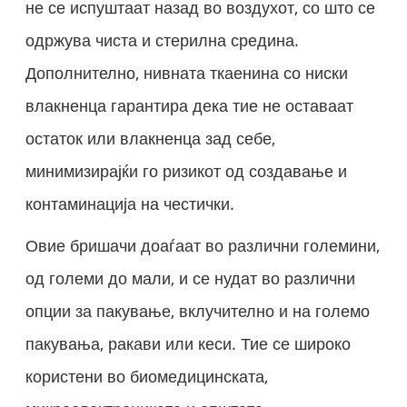
не се испуштаат назад во воздухот, со што се
одржува чиста и стерилна средина.
Дополнително, нивната ткаенина со ниски
влакненца гарантира дека тие не оставаат
остаток или влакненца зад себе,
минимизирајќи го ризикот од создавање и
контаминација на честички.
Овие бришачи доаѓаат во различни големини,
од големи до мали, и се нудат во различни
опции за пакување, вклучително и на големо
пакувања, ракави или кеси. Тие се широко
користени во биомедицинската,