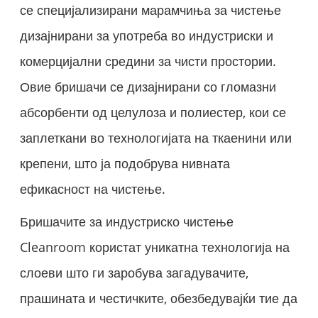
се специјализирани марамчиња за чистење
дизајнирани за употреба во индустриски и
комерцијални средини за чисти простории.
Овие бришачи се дизајнирани со гломазни
абсорбенти од целулоза и полиестер, кои се
заплеткани во технологијата на ткаенини или
крепени, што ја подобрува нивната
ефикасност на чистење.
Бришачите за индустриско чистење
Cleanroom користат уникатна технологија на
слоеви што ги заробува загадувачите,
прашината и честичките, обезбедувајќи тие да