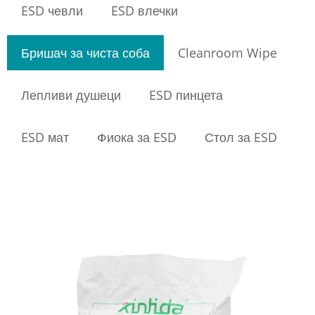
ESD чевли
ESD влечки
Бришач за чиста соба
Cleanroom Wipe
Лепливи душеци
ESD пинцета
ESD мат
Фиока за ESD
Стол за ESD