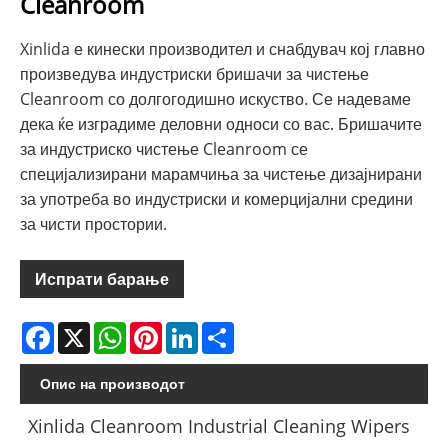
Cleanroom
Xinlida е кинески производител и снабдувач кој главно
произведува индустриски бришачи за чистење
Cleanroom со долгогодишно искуство. Се надеваме
дека ќе изградиме деловни односи со вас. Бришачите
за индустриско чистење Cleanroom се
специјализирани марамчиња за чистење дизајнирани
за употреба во индустриски и комерцијални средини
за чисти простории.
Испрати барање
Facebook
X
WhatsApp
Pinterest
LinkedIn
Share
Опис на производот
Xinlida Cleanroom Industrial Cleaning Wipers