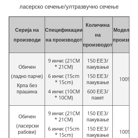
ласерско сечење/ултразвучно сечење
Количина
Серија на
Спецификации
Модел на
на
производи
на производот
производ
производот
9 инчи: (21CM
150 ЕЕЗ/
Обичен
* 21CM)
пакување
(ладно парче)
6 инчи: (15cm
150 ЕЕЗ/
1009
* 15cm)
пакување
Крпа без
прашина
4 инчи: (10CM
600 ЕЕЗ/
* 10CM)
пакет
9 инчи: (21CM
150 ЕЕЗ/
Обичен
* 21CM)
пакување
(ласерски
6 инчи: (15cm
150 ЕЕЗ/
рабови)
1009
* 15cm)
пакување