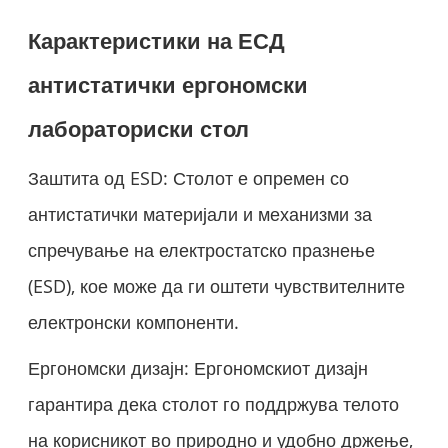
Карактеристики на ЕСД
антистатички ергономски
лабораториски стол
Заштита од ESD: Столот е опремен со
антистатички материјали и механизми за
спречување на електростатско празнење
(ESD), кое може да ги оштети чувствителните
електронски компоненти.
Ергономски дизајн: Ергономскиот дизајн
гарантира дека столот го поддржува телото
на корисникот во природно и удобно држење,