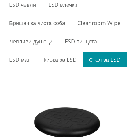
ESD чевли
ESD влечки
Бришач за чиста соба
Cleanroom Wipe
Лепливи душеци
ESD пинцета
ESD мат
Фиока за ESD
Стол за ESD