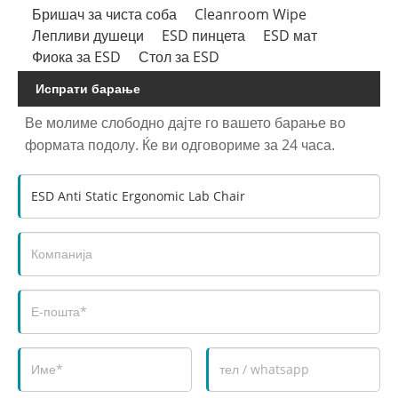
Бришач за чиста соба
Cleanroom Wipe
Лепливи душеци
ESD пинцета
ESD мат
Фиока за ESD
Стол за ESD
Испрати барање
Ве молиме слободно дајте го вашето барање во
формата подолу. Ќе ви одговориме за 24 часа.