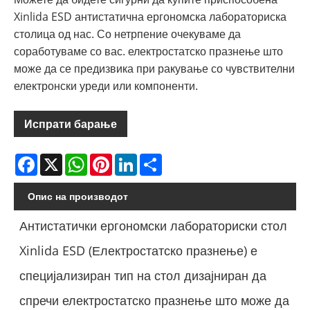
Xinlida ESD антистатична ергономска лабораториска
столица од нас. Со нетрпение очекуваме да
соработуваме со вас. електростатско празнење што
може да се предизвика при ракување со чувствителни
електронски уреди или компоненти.
Испрати барање
Facebook
X
WhatsApp
Pinterest
LinkedIn
Share
Опис на производот
Антистатички ергономски лабораториски стол
Xinlida ESD (Електростатско празнење) е
специјализиран тип на стол дизајниран да
спречи електростатско празнење што може да