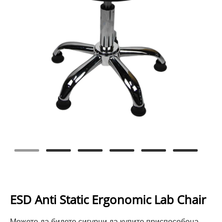
ESD Anti Static Ergonomic Lab Chair
Можете да бидете сигурни да купите приспособена