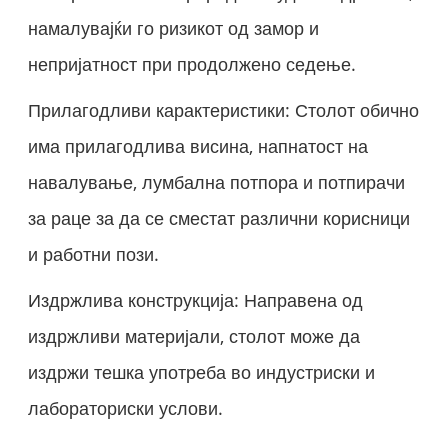
намалувајќи го ризикот од замор и
непријатност при продолжено седење.
Прилагодливи карактеристики: Столот обично
има прилагодлива висина, напнатост на
навалување, лумбална потпора и потпирачи
за раце за да се сместат различни корисници
и работни пози.
Издржлива конструкција: Направена од
издржливи материјали, столот може да
издржи тешка употреба во индустриски и
лабораториски услови.