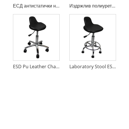
ЕСД антистатички нерѓосувачки стол
Издржлив полиуретански ESD лабораториски стол
ESD Pu Leather Chair Foot Rest
Laboratory Stool ESD Chair