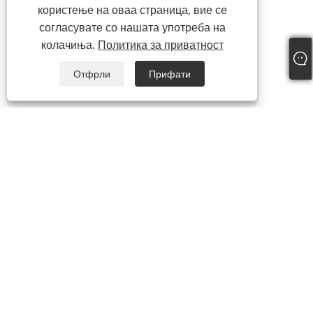
користење на оваа страница, вие се
согласувате со нашата употреба на
колачиња.
Политика за приватност
Отфрли
Прифати
+86-769-87989708
dgdgxld@163.com