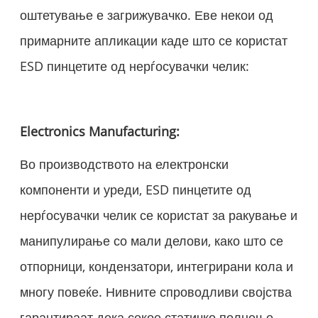
оштетување е загрижувачко. Еве некои од
примарните апликации каде што се користат
ESD пинцетите од нерѓосувачки челик:
Electronics Manufacturing:
Во производството на електронски
компоненти и уреди, ESD пинцетите од
нерѓосувачки челик се користат за ракување и
манипулирање со мали делови, како што се
отпорници, кондензатори, интегрирани кола и
многу повеќе. Нивните спроводливи својства
гарантираат дека секое статичко полнење