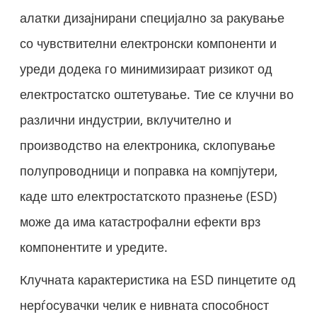
алатки дизајнирани специјално за ракување
со чувствителни електронски компоненти и
уреди додека го минимизираат ризикот од
електростатско оштетување. Тие се клучни во
различни индустрии, вклучително и
производство на електроника, склопување
полупроводници и поправка на компјутери,
каде што електростатското празнење (ESD)
може да има катастрофални ефекти врз
компонентите и уредите.
Клучната карактеристика на ESD пинцетите од
нерѓосувачки челик е нивната способност