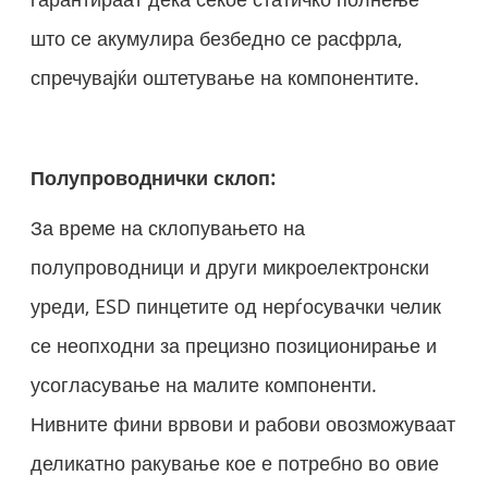
што се акумулира безбедно се расфрла,
спречувајќи оштетување на компонентите.
Полупроводнички склоп:
За време на склопувањето на
полупроводници и други микроелектронски
уреди, ESD пинцетите од нерѓосувачки челик
се неопходни за прецизно позиционирање и
усогласување на малите компоненти.
Нивните фини врвови и рабови овозможуваат
деликатно ракување кое е потребно во овие