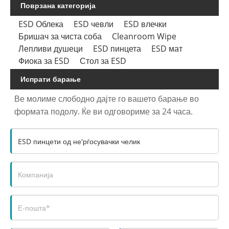
Поврзана категорија
ESD Облека
ESD чевли
ESD влечки
Бришач за чиста соба
Cleanroom Wipe
Лепливи душеци
ESD пинцета
ESD мат
Фиока за ESD
Стол за ESD
Испрати барање
Ве молиме слободно дајте го вашето барање во
формата подолу. Ќе ви одговориме за 24 часа.