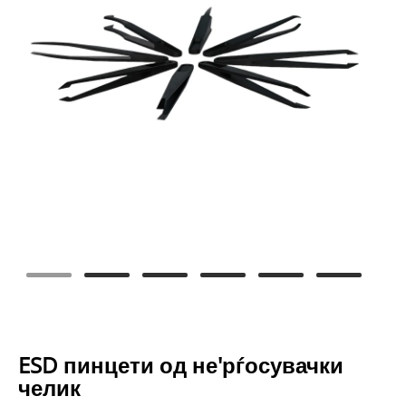
ESD пинцети од не'рѓосувачки
челик