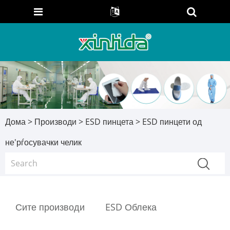
Дома
>
Производи
>
ESD пинцета
> ESD пинцети од
не'рѓосувачки челик
Сите производи
ESD Облека