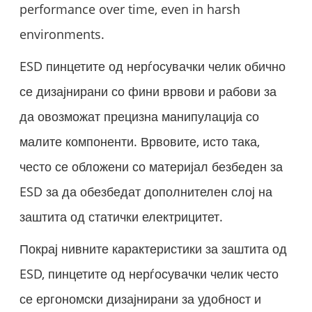
performance over time, even in harsh
environments.
ESD пинцетите од нерѓосувачки челик обично
се дизајнирани со фини врвови и рабови за
да овозможат прецизна манипулација со
малите компоненти. Врвовите, исто така,
често се обложени со материјал безбеден за
ESD за да обезбедат дополнителен слој на
заштита од статички електрицитет.
Покрај нивните карактеристики за заштита од
ESD, пинцетите од нерѓосувачки челик често
се ергономски дизајнирани за удобност и