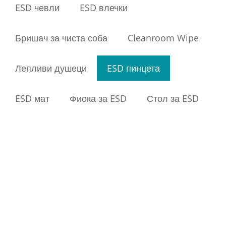
ESD чевли
ESD влечки
Бришач за чиста соба
Cleanroom Wipe
Лепливи душеци
ESD пинцета
ESD мат
Фиока за ESD
Стол за ESD