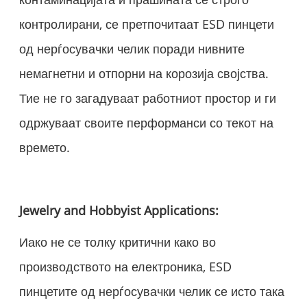
контролирани, се претпочитаат ESD пинцети
од нерѓосувачки челик поради нивните
немагнетни и отпорни на корозија својства.
Тие не го загадуваат работниот простор и ги
одржуваат своите перформанси со текот на
времето.
Jewelry and Hobbyist Applications:
Иако не се толку критични како во
производството на електроника, ESD
пинцетите од нерѓосувачки челик се исто така