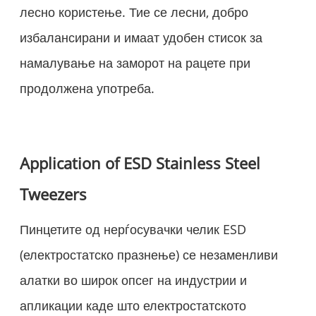
лесно користење. Тие се лесни, добро
избалансирани и имаат удобен стисок за
намалување на заморот на рацете при
продолжена употреба.
Application of ESD Stainless Steel
Tweezers
Пинцетите од нерѓосувачки челик ESD
(електростатско празнење) се незаменливи
алатки во широк опсег на индустрии и
апликации каде што електростатското