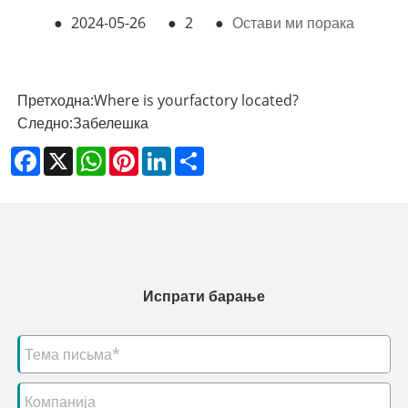
●
2024-05-26
●
2
●
Остави ми порака
Претходна:
Where is yourfactory located?
Следно:
Забелешка
Facebook
X
WhatsApp
Pinterest
LinkedIn
Share
Испрати барање