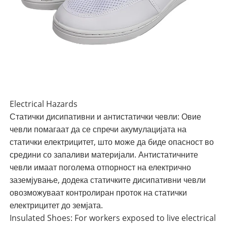
Electrical Hazards
Статички дисипативни и антистатички чевли: Овие
чевли помагаат да се спречи акумулацијата на
статички електрицитет, што може да биде опасност во
средини со запаливи материјали. Антистатичните
чевли имаат поголема отпорност на електрично
заземјување, додека статичките дисипативни чевли
овозможуваат контролиран проток на статички
електрицитет до земјата.
Insulated Shoes: For workers exposed to live electrical