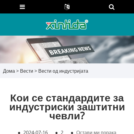
Дома
>
Вести
>
Вести од индустријата
Кои се стандардите за
индустриски заштитни
чевли?
●
2024-07-16
●
2
●
Остави ми порака