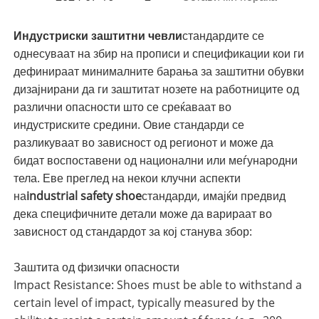
Индустриски заштитни чевли
стандардите се
однесуваат на збир на прописи и спецификации кои ги
дефинираат минималните барања за заштитни обувки
дизајнирани да ги заштитат нозете на работниците од
различни опасности што се среќаваат во
индустриските средини. Овие стандарди се
разликуваат во зависност од регионот и може да
бидат воспоставени од национални или меѓународни
тела. Еве преглед на некои клучни аспекти
на
industrial safety shoe
стандарди, имајќи предвид
дека специфичните детали може да варираат во
зависност од стандардот за кој станува збор:
Заштита од физички опасности
Impact Resistance: Shoes must be able to withstand a
certain level of impact, typically measured by the