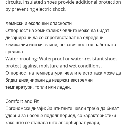
circuits, insulated shoes provide additional protection
by preventing electric shock.
Хемиски и еколошки опасности
Отпорност на хемикалии: чевлите може да бидат
дизајнирани да се спротивстават на одредени
хемикалии или киселини, во зависност од работната
средина.
Waterproofing: Waterproof or water-resistant shoes
protect against moisture and wet conditions.
Отпорност на температура: чевлите исто така може да
бидат дизајнирани да издржат екстремни
температури, топли или ладни.
Comfort and Fit
Ергономски дизајн: Заштитните чевли треба да бидат
удобни за носење подолг период, со карактеристики
како што се стапала што апсорбираат удари,