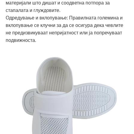
материјали што дишат и соодветна потпора за
стапалата и глуждовите.
Одредување и вклопување: Правилната големина и
вклопување се клучни за да се осигура дека чевлите
не предизвикуваат непријатност или ја попречуваат
подвижноста.