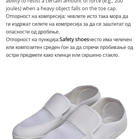
ability to resist a certain amount of force (e.g., 200
joules) when a heavy object falls on the toe cap.
Отпорност на компресија: чевлите исто така мора да
ги издржат силите на компресија за да се заштитат од
опасности од дробење.
Отпорност на пункција:
Safety shoes
често има челичен
или композитен среден ѓон за да спречи пробивање од
остри предмети како клинци или скршено стакло.