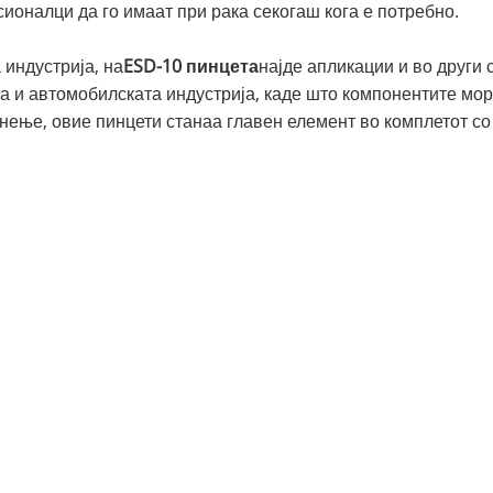
ионалци да го имаат при рака секогаш кога е потребно.
 индустрија, на
ESD-10 пинцета
најде апликации и во други 
та и автомобилската индустрија, каде што компонентите мор
знење, овие пинцети станаа главен елемент во комплетот с