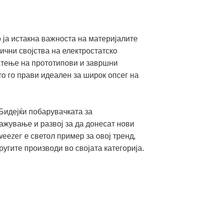
 ја истакна важноста на материјалите
лични својства на електростатско
чатење на прототипови и завршни
то го прави идеален за широк опсег на
 Бидејќи побарувачката за
ажување и развој за да донесат нови
eezer е светол пример за овој тренд,
угите производи во својата категорија.