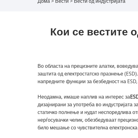
Дома
>
Вести
>
Вести од индустријата
Кои се вестите о
Во областа на прецизните алатки, воведув
заштита од електростатско празнење (ESD).
напредните функции за безбедност на ESD,
Неодамна, имаше наплив на интерес за
ES
дизајнирани за употреба во индустријата з
статичко полнење и нудат неспоредлива от
нерѓосувачки челик, обезбедуваат прецизн
било мешање со чувствителна електронска