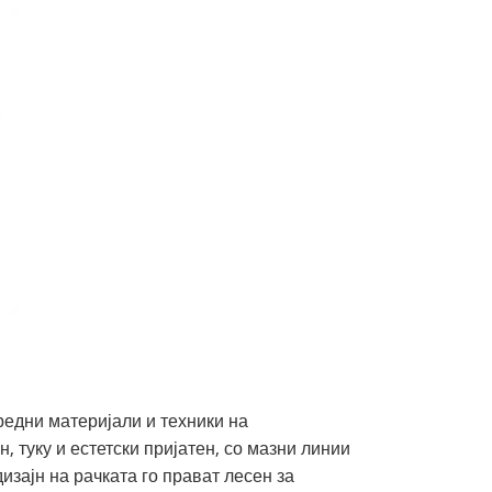
редни материјали и техники на
, туку и естетски пријатен, со мазни линии
изајн на рачката го прават лесен за