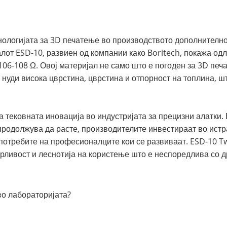
нологијата за 3D печатење во производството дополнително
алот ESD-10, развиен од компании како Boritech, покажа од
106-108 Ω. Овој материјал не само што е погоден за 3D пе
а нуди висока цврстина, цврстина и отпорност на топлина, ш
 тековната иновација во индустријата за прецизни алатки.
продолжува да расте, производителите инвестираат во истр
потребите на професионалците кои се развиваат. ESD-10 Tw
ливост и леснотија на користење што е неспоредлива со др
во лабораторијата?