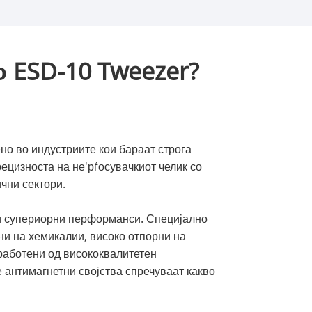
о ESD-10 Tweezer?
но во индустриите кои бараат строга
ецизноста на не'рѓосувачкиот челик со
чни сектори.
 и супериорни перформанси. Специјално
ни на хемикалии, високо отпорни на
работени од висококвалитетен
 антимагнетни својства спречуваат какво