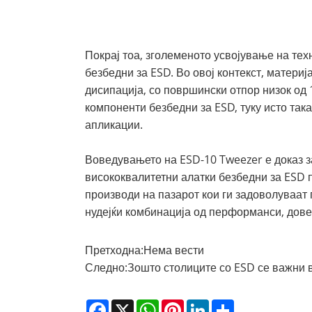
Покрај тоа, зголеменото усвојување на тех
безбедни за ESD. Во овој контекст, материј
дисипација, со површински отпор низок од 
компоненти безбедни за ESD, туку исто так
апликации.
Воведувањето на ESD-10 Tweezer е доказ за
висококвалитетни алатки безбедни за ESD 
производи на пазарот кои ги задоволуваат 
нудејќи комбинација од перформанси, довер
Претходна:
Нема вести
Следно:
Зошто столиците со ESD се важни 
Facebook
X
WhatsApp
Pinterest
LinkedIn
Share