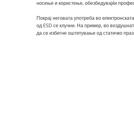
носење и користење, обезбедувајќи профес
Покрај неговата употреба во електронската
од ESD се клучни. На пример, во воздушна
да се избегне оштетување од статичко пра