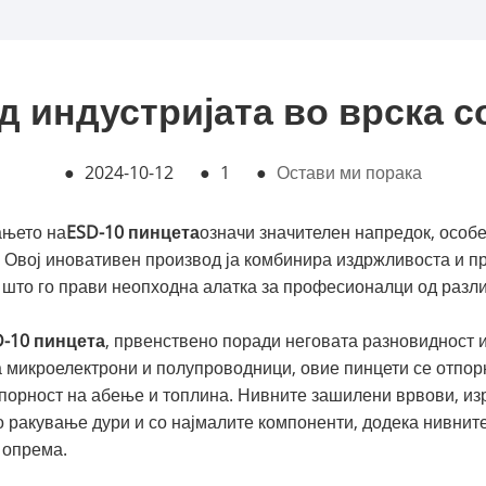
д индустријата во врска с
●
2024-10-12
●
1
●
Остави ми порака
ањето на
ESD-10 пинцета
означи значителен напредок, особе
 Овој иновативен производ ја комбинира издржливоста и пр
 што го прави неопходна алатка за професионалци од разли
D-10 пинцета
, првенствено поради неговата разновидност
а микроелектрони и полупроводници, овие пинцети се отпор
порност на абење и топлина. Нивните зашилени врвови, из
о ракување дури и со најмалите компоненти, додека нивните
 опрема.