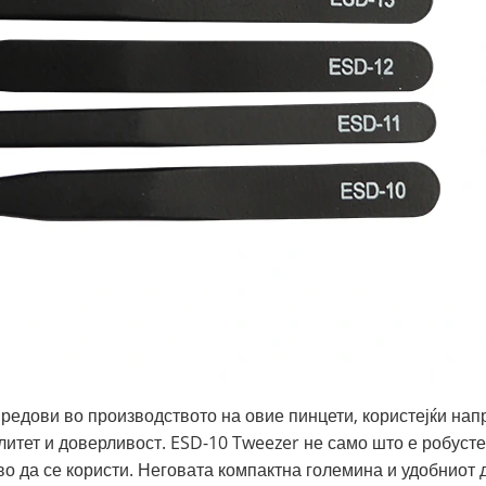
редови во производството на овие пинцети, користејќи нап
итет и доверливост. ESD-10 Tweezer не само што е робустен
о да се користи. Неговата компактна големина и удобниот д