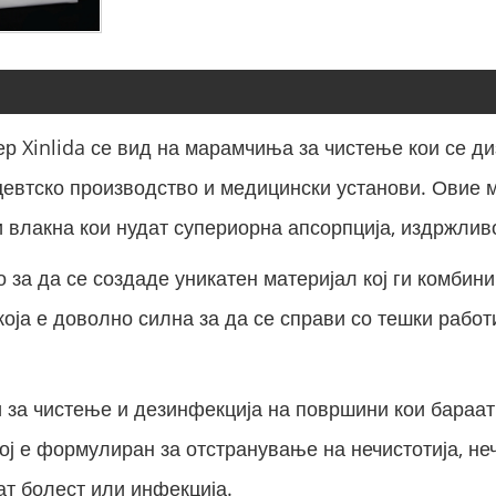
р Xinlida се вид на марамчиња за чистење кои се ди
цевтско производство и медицински установи. Овие
 влакна кои нудат супериорна апсорпција, издржливо
за да се создаде уникатен материјал кој ги комбинир
оја е доволно силна за да се справи со тешки работ
за чистење и дезинфекција на површини кои бараат 
ој е формулиран за отстранување на нечистотија, не
ат болест или инфекција.