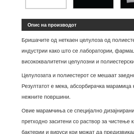
Опис на производот
Бришачите од неткаен целулоза од полиесте
индустрии како што се лаборатории, фарма
висококвалитетни целулозни и полиестерски
Целулозата и полиестерот се мешаат заедно 
Резултатот е мека, абсорбирачка марамица к
нежните површини.
Овие марамчиња се специјално дизајнирани 
претходно заситени со раствор за чистење к
бактерии и вируси кои можат да предизвика