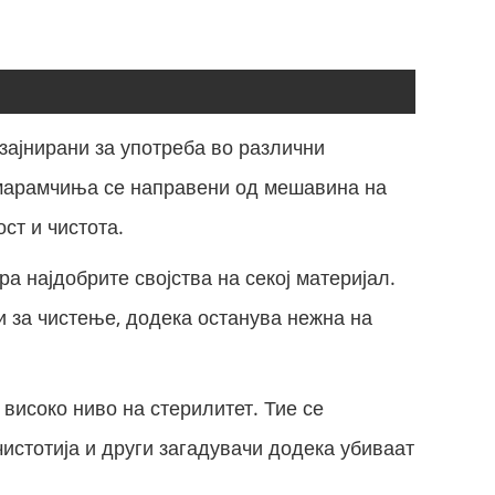
зајнирани за употреба во различни
 марамчиња се направени од мешавина на
ст и чистота.
а најдобрите својства на секој материјал.
и за чистење, додека останува нежна на
високо ниво на стерилитет. Тие се
чистотија и други загадувачи додека убиваат