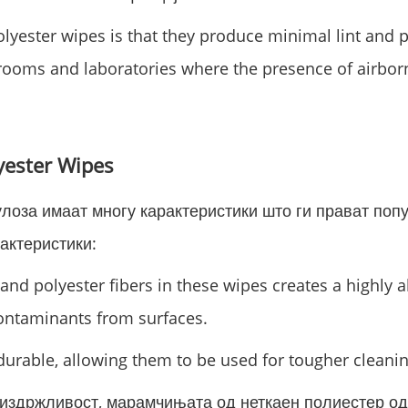
yester wipes is that they produce minimal lint and p
rooms and laboratories where the presence of airbor
yester Wipes
оза имаат многу карактеристики што ги прават попу
актеристики:
and polyester fibers in these wipes creates a highly a
contaminants from surfaces.
urable, allowing them to be used for tougher cleaning
и издржливост, марамчињата од неткаен полиестер од