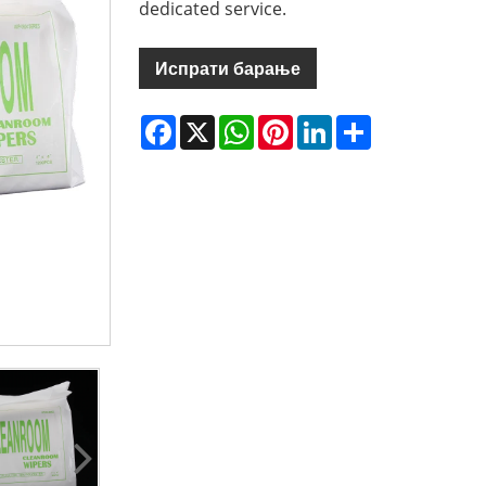
dedicated service.
Испрати барање
Facebook
X
WhatsApp
Pinterest
LinkedIn
Share