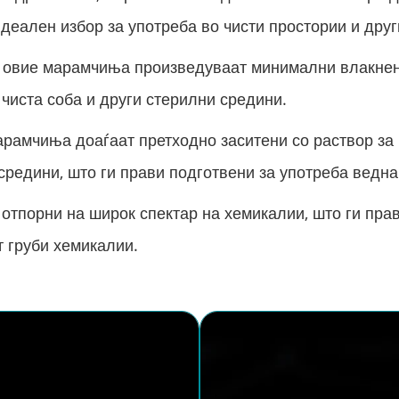
деален избор за употреба во чисти простории и друг
: овие марамчиња произведуваат минимални влакненц
 чиста соба и други стерилни средини.
арамчиња доаѓаат претходно заситени со раствор за
 средини, што ги прави подготвени за употреба ведн
тпорни на широк спектар на хемикалии, што ги прав
т груби хемикалии.