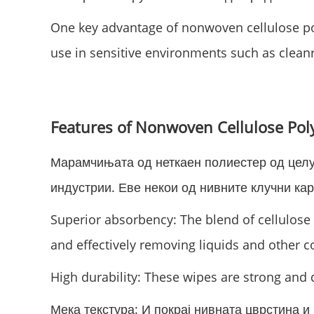
One key advantage of nonwoven cellulose pol
use in sensitive environments such as clean
Features of Nonwoven Cellulose Pol
Марамчињата од неткаен полиестер од целул
индустрии. Еве некои од нивните клучни кар
Superior absorbency: The blend of cellulose 
and effectively removing liquids and other 
High durability: These wipes are strong and d
Мека текстура: И покрај нивната цврстина 