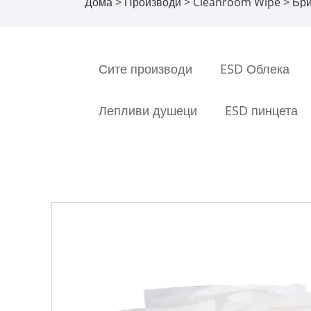
Дома
>
Производи
>
Cleanroom Wipe
> Бри
Сите производи
ESD Облека
Лепливи душеци
ESD пинцета