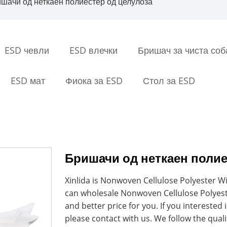
шачи од неткаен полиестер од целулоза
ESD чевли
ESD влечки
Бришач за чиста соб
ESD мат
Фиока за ESD
Стол за ESD
Бришачи од неткаен полие
Xinlida is Nonwoven Cellulose Polyester 
can wholesale Nonwoven Cellulose Polyest
and better price for you. If you intereste
please contact with us. We follow the quali