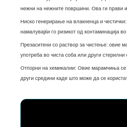
нежни на нежните површини. Ова ги прави и
Ниско генерирање на влакненца и честички
намалувајќи го ризикот од контаминација во
Презаситени со раствор за чистење: овие м
употреба во чиста соба или други стерилни
Отпорни на хемикалии: Овие марамчиња се о
други средини каде што може да се користа