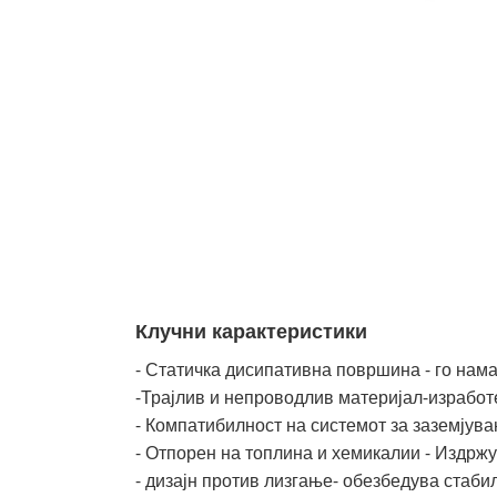
Клучни карактеристики
- Статичка дисипативна површина - го нам
-Трајлив и непроводлив материјал-изработ
- Компатибилност на системот за заземјува
- Отпорен на топлина и хемикалии - Издр
- дизајн против лизгање- обезбедува стаб