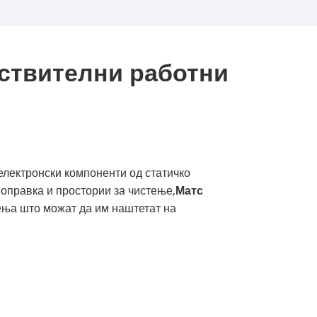
вствителни работни
електронски компоненти од статичко
поправка и простории за чистење,
Матс
нења што можат да им наштетат на