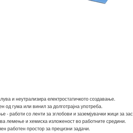
алува и неутрализира електростатичкото создавање.
ен од гума или винил за долготрајна употреба.
ње - работи со ленти за зглобови и заземјувачки жици за з
жува лемење и хемиска изложеност во работните средини.
илен работен простор за прецизни задачи.