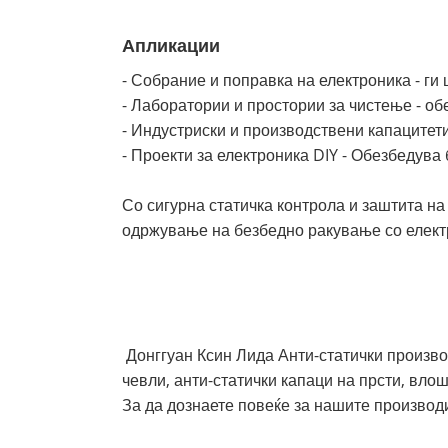
Апликации
- Собрание и поправка на електроника - г
- Лаборатории и простории за чистење - о
- Индустриски и производствени капацитети
- Проекти за електроника DIY - Обезбедува
Со сигурна статичка контрола и заштита н
одржување на безбедно ракување со елект
Донггуан Ксин Лида Анти-статички производ
чевли, анти-статички капаци на прсти, вло
За да дознаете повеќе за нашите производ