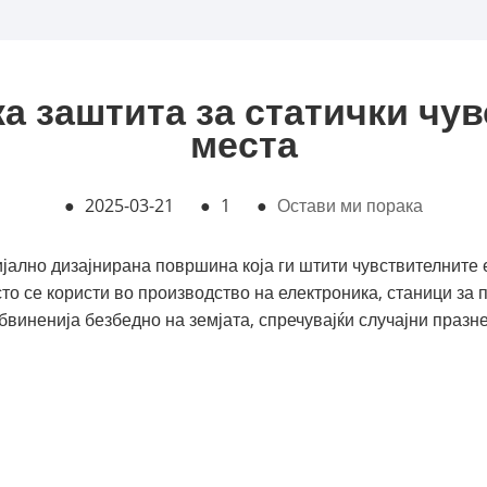
а заштита за статички чу
места
●
2025-03-21
●
1
●
Остави ми порака
ијално дизајнирана површина која ги штити чувствителните 
то се користи во производство на електроника, станици за 
обвиненија безбедно на земјата, спречувајќи случајни праз