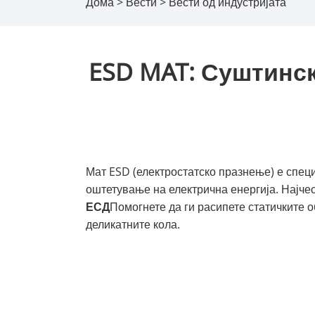
Дома
>
Вести
>
Вести од индустријата
ESD MAT: Суштинск
Мат ESD (електростатско празнење) е спец
оштетување на електрична енергија. Најчес
ЕСД
Помогнете да ги расипете статичките 
деликатните кола.