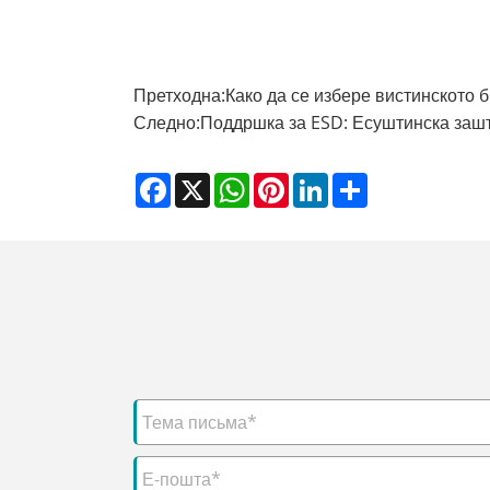
Претходна:
Како да се избере вистинското 
Следно:
Поддршка за ESD: Есуштинска зашт
Facebook
X
WhatsApp
Pinterest
LinkedIn
Share