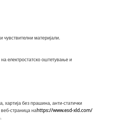
чки чувствителни материјали.
е на електростатско оштетување и
а, хартија без прашина, анти-статички
а веб-страница на
https://www.esd-xld.com/
m
.