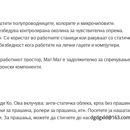
и штити полупроводниците, колорите и микрочиповите.
безбедува контролирана околина за чувствителна опрема.
- Се користат во работните станици кои ракуваат со стати
 безбедност кога работите на лични гаџети и компјутери.
а работниот простор, Мат Мат е задолжително за спречувањ
ронски компоненти.
и Ко. Ова вклучува: анти-статичка облека, крпа без прашин
шки за прашина, ролери за прашина, итн. Посетете ја нашат
и. За прашања, можете да стигнете до нас
dgdgxld@163.co