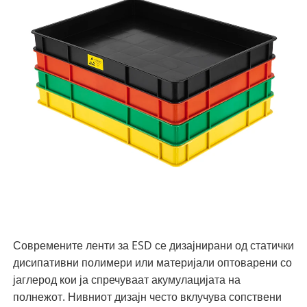
Современите ленти за ESD се дизајнирани од статички
дисипативни полимери или материјали оптоварени со
јаглерод кои ја спречуваат акумулацијата на
полнежот. Нивниот дизајн често вклучува сопствени