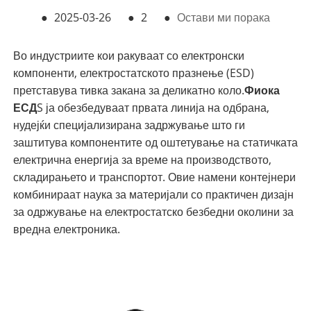
●
2025-03-26
●
2
●
Остави ми порака
Во индустриите кои ракуваат со електронски
компоненти, електростатското празнење (ESD)
претставува тивка закана за деликатно коло.
Фиока
ЕСД
S ја обезбедуваат првата линија на одбрана,
нудејќи специјализирана задржување што ги
заштитува компонентите од оштетување на статичката
електрична енергија за време на производството,
складирањето и транспортот. Овие намени контејнери
комбинираат наука за материјали со практичен дизајн
за одржување на електростатско безбедни околини за
вредна електроника.