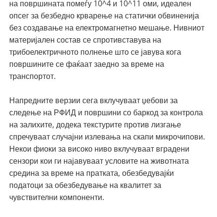
на површината помеѓу 10^4 и 10^11 оми, идеален
опсег за безбедно крварење на статички обвиненија
без создавање на електромагнетно мешање. Нивниот
материјален состав се спротивставува на
трибоелектричното полнење што се јавува кога
површините се фаќаат заедно за време на
транспортот.
Напредните верзии сега вклучуваат џебови за
следење на РФИД и површини со баркод за контрола
на залихите, додека текстурите против лизгање
спречуваат случајни излевања на скапи микрочипови.
Некои фиоки за високо ниво вклучуваат вградени
сензори кои ги најавуваат условите на животната
средина за време на пратката, обезбедувајќи
податоци за обезбедување на квалитет за
чувствителни компоненти.