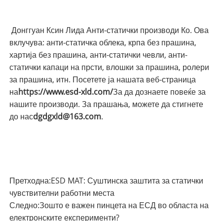
Донггуан Ксин Лида Анти-статички производи Ко. Ова
вклучува: анти-статичка облека, крпа без прашина,
хартија без прашина, анти-статички чевли, анти-
статички капаци на прсти, влошки за прашина, ролери
за прашина, итн. Посетете ја нашата веб-страница
на
https://www.esd-xld.com/
За да дознаете повеќе за
нашите производи. За прашања, можете да стигнете
до нас
dgdgxld@163.com
.
Претходна:
ESD MAT: Суштинска заштита за статички
чувствителни работни места
Следно:
Зошто е важен пинцета на ЕСД во областа на
електронските експерименти?