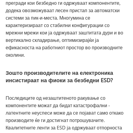
прегради кои безбедно ги одржуваат компонентите,
додека овозможуваат лесен пристап за автоматски
системи за пик-и-места. Многумина се
карактеризираат со стабилни конфигурации со
мрежни мрежи кои ја одржуваат заштитата дури и во
вертикално складирање, оптимизирајќи ја
ефикасноста на работниот простор во производните
околини.
Зошто производителите на електроника
инсистираат на фиоки за безбедни ESD?
Последиците од незаштитеното ракување со
компонентите можат да бидат катастрофални -
латентните неуспеси може да се појават само откако
производите ќе ги достигнат потрошувачите.
Квалитетните ленти за ESD ја одржуваат отпорноста